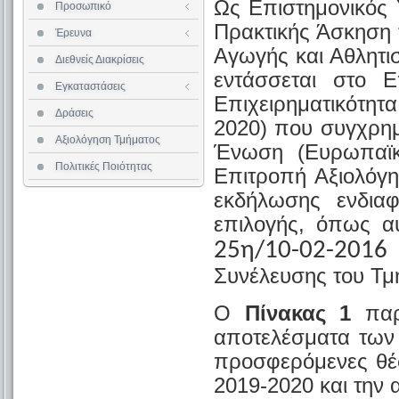
Ως Επιστημονικός
Προσωπικό
Επισκέπτες Καθηγητές
Επιστημονική Δεοντολογία
Αίθουσες Διδασκαλίας
Πρακτικής Άσκηση 
Έρευνα
Ερευνητικά Προγράμματα
Βιβλιοθήκη
Αγωγής και Αθλητ
Αίθουσα Υπολογιστών
Διεθνείς Διακρίσεις
Εστιατόριο
εντάσσεται στο Ε
Εγκαταστάσεις
Διαθεσιμότητα Αιθουσών
Επιχειρηματικότη
Δράσεις
2020) που συγχρημ
Αξιολόγηση Τμήματος
Ένωση (Ευρωπαϊκό
Πολιτικές Ποιότητας
Επιτροπή Αξιολόγη
εκδήλωσης ενδιαφ
επιλογής, όπως α
25η/10-02-2016
Συνέλευσης του Τμ
Ο
Πίνακας 1
παρ
αποτελέσματα των 
προσφερόμενες θέσ
2019-2020 και την 