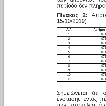
περίοδο δεν πληρού
Πίνακας 2
: Αποτ
15/10/2019)
Α/Α
Αριθμό
1
07
2
07
3
07
4
07
5
07
6
07
7
07
8
07
9
07
10
07
11
07
Σημειώνεται ότι 
ένστασης εντός π
των αποτελεσμάτ