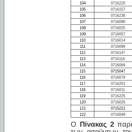
104
0716220
105
0716157
106
0716238
107
0716090
108
0716025
109
0716057
110
0716014
111
0716098
112
0716147
113
0716116
114
0716084
115
0715047
116
0716079
117
0716201
118
0716011
119
0716225
120
0716026
121
0715221
122
0716049
Ο
Πίνακας 2
παρο
των αιτούντων το