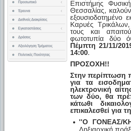
Επιστήμης Φυσική
Προσωπικό
Επισκέπτες Καθηγητές
Επιστημονική Δεοντολογία
Αίθουσες Διδασκαλίας
Θεσσαλίας, καλού
Έρευνα
Ερευνητικά Προγράμματα
Βιβλιοθήκη
εξουσιοδοτημένο 
Αίθουσα Υπολογιστών
Διεθνείς Διακρίσεις
Εστιατόριο
Καρυές Τρικάλων,
Εγκαταστάσεις
Διαθεσιμότητα Αιθουσών
τους και απαιτο
φωτοτυπία δύο ό
Δράσεις
Πέμπτη 21/11/201
Αξιολόγηση Τμήματος
14:00
.
Πολιτικές Ποιότητας
ΠΡΟΣΟΧΗ!!
Στην περίπτωση π
για τα εισοδημα
ηλεκτρονική αίτ
των δύο, θα πρέ
κάτωθι δικαιολ
επικαλεσθεί για τ
''Ο ΓΟΝΕΑΣ/
Ληξιαρχική πρά