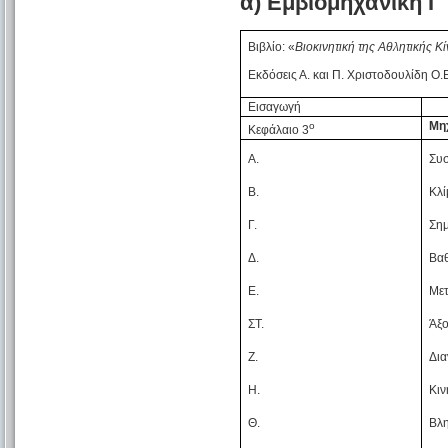
α) Εμβιομηχανική Ι
Βιβλίο: «
Βιοκινητική της Αθλητικής Κ
Εκδόσεις Α. και Π. Χριστοδουλίδη Ο.
Εισαγωγή
Μηχ
ο
Κεφάλαιο 3
Α.
Συ
Β.
Κλί
Γ.
Σημ
Δ.
Βαθ
Ε.
Με
ΣΤ.
Άξο
Ζ.
Δια
Η.
Κιν
Θ.
Βλη