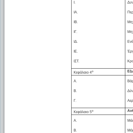
Ι.
Δυ
ΙΑ.
Περ
ΙΒ.
Μηχ
ΙΓ.
Μηχ
ΙΔ.
Ενέ
ΙΕ.
Έργ
ΙΣΤ.
Κρ
Εξω
ο
Κεφάλαιο 4
Α.
Βάρ
Β.
Δύν
Γ.
Αερ
Ανθ
ο
Κεφάλαιο 5
Α.
Μάζ
Β.
Μήκ