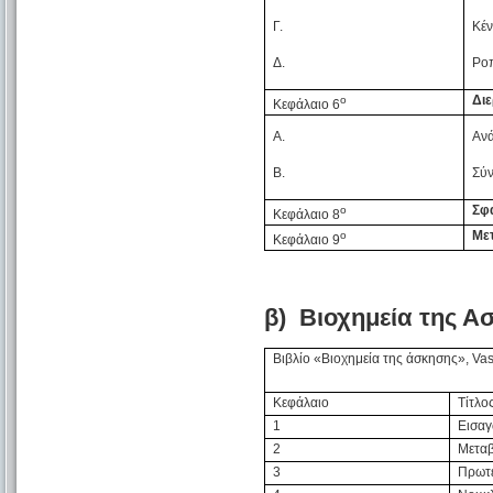
Γ.
Κέν
Δ.
Ροπ
Διε
ο
Κεφάλαιο 6
Α.
Ανά
Β.
Σύν
Σφ
ο
Κεφάλαιο 8
Με
ο
Κεφάλαιο 9
β) Βιοχημεία της Α
Βιβλίο «Βιοχημεία της άσκησης», Va
Κεφάλαιο
Τίτλο
1
Εισα
2
Μετα
3
Πρωτε