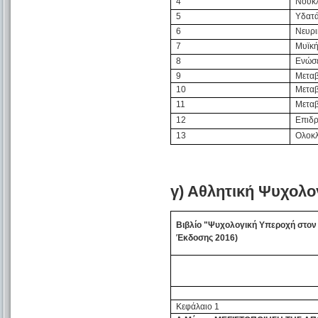
4
Νουκλ
5
Υδατά
6
Νευρι
7
Μυϊκή
8
Ενώσε
9
Μεταβ
10
Μεταβ
11
Μεταβ
12
Επιδρ
13
Ολοκλ
γ) Αθλητική Ψυχολο
Βιβλίο "Ψυχολογική Υπεροχή στον
Έκδοσης 2016)
Κεφάλαιο 1