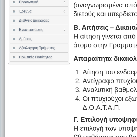
Προσωπικό
Επισκέπτες Καθηγητές
(αναγνωρισμένα από 
Επιστημονική Δεοντολογία
Αίθουσες Διδασκαλίας
Έρευνα
Ερευνητικά Προγράμματα
Βιβλιοθήκη
διετούς και υπερδιετ
Αίθουσα Υπολογιστών
Διεθνείς Διακρίσεις
Εστιατόριο
Β. Αιτήσεις – Δικαιο
Εγκαταστάσεις
Διαθεσιμότητα Αιθουσών
Η αίτηση γίνεται απ
Δράσεις
άτομο στην Γραμματε
Αξιολόγηση Τμήματος
Απαραίτητα δικαιολο
Πολιτικές Ποιότητας
Αίτηση του ενδια
Αντίγραφο πτυχίο
Αναλυτική βαθμολο
Οι πτυχιούχοι εξω
Δ.Ο.Α.Τ.Α.Π.
Γ. Επιλογή υποψηφ
Η επιλογή των υποψη