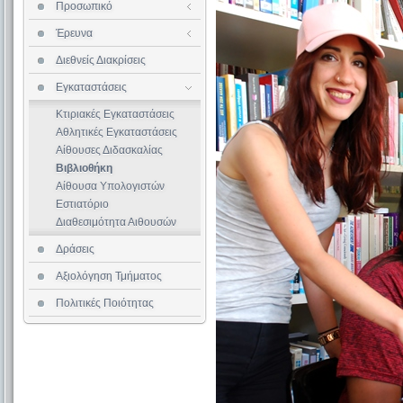
Προσωπικό
Επισκέπτες Καθηγητές
Επιστημονική Δεοντολογία
Έρευνα
Ερευνητικά Προγράμματα
Διεθνείς Διακρίσεις
Εγκαταστάσεις
Κτιριακές Εγκαταστάσεις
Αθλητικές Εγκαταστάσεις
Αίθουσες Διδασκαλίας
Βιβλιοθήκη
Αίθουσα Υπολογιστών
Εστιατόριο
Διαθεσιμότητα Αιθουσών
Δράσεις
Αξιολόγηση Τμήματος
Πολιτικές Ποιότητας