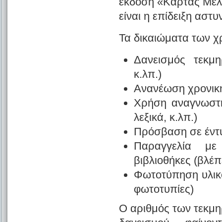
έκδοση «Κάρτας Μέλο
είναι η επίδειξη αστ
Τα δικαιώματα των χ
Δανεισμός τεκμηρ
κ.λπ.)
Ανανέωση χρονική
Χρήση αναγνωστη
λεξικά, κ.λπ.)
Πρόσβαση σε έντυ
Παραγγελία μ
βιβλιοθήκες (βλέ
Φωτοτύπηση υλικο
φωτοτυπίες)
Ο αριθμός των τεκμηρ