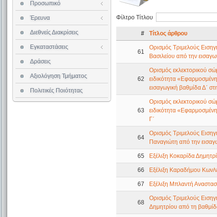
Προσωπικό
Επισκέπτες Καθηγητές
Επιστημονική Δεοντολογία
Αίθουσες Διδασκαλίας
Φίλτρο Τίτλου
Έρευνα
Ερευνητικά Προγράμματα
Βιβλιοθήκη
Αίθουσα Υπολογιστών
Διεθνείς Διακρίσεις
#
Τίτλος άρθρου
Εστιατόριο
Εγκαταστάσεις
Διαθεσιμότητα Αιθουσών
Ορισμός Τριμελούς Εισηγη
61
Βασιλείου από την εισαγω
Δράσεις
Ορισμός εκλεκτορικού σώμ
Αξιολόγηση Τμήματος
62
ειδικότητα «Εφαρμοσμένη
εισαγωγική βαθμίδα Δ΄ στ
Πολιτικές Ποιότητας
Ορισμός εκλεκτορικού σώμ
63
ειδικότητα «Εφαρμοσμένη 
Γ΄
Ορισμός Τριμελούς Εισηγητ
64
Παναγιώτη από την εισαγω
65
Εξέλιξη Κοκαρίδα Δημητρ
66
Εξέλιξη Καραδήμου Κων/
67
Εξέλιξη Μπλαντή Αναστασ
Ορισμός Τριμελούς Εισηγη
68
Δημητρίου από τη βαθμίδ