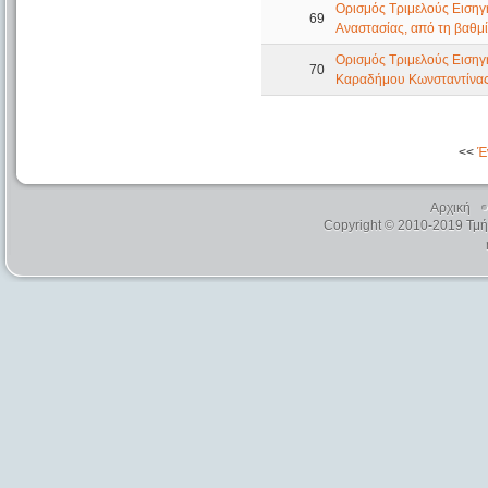
Ορισμός Τριμελούς Εισηγη
69
Αναστασίας, από τη βαθμί
Ορισμός Τριμελούς Εισηγη
70
Καραδήμου Κωνσταντίνας,
<<
Έ
Αρχική
Copyright © 2010-2019 Τμ