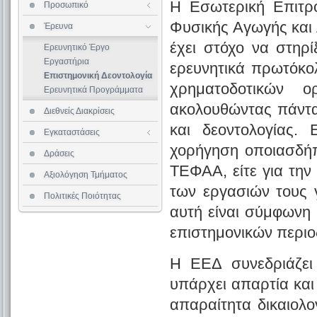
Η Εσωτερική Επιτρ
Προσωπικό
Επισκέπτες Καθηγητές
Φυσικής Αγωγής και
Έρευνα
έχει στόχο να στηρί
Ερευνητικό Έργο
Κτιριακές Εγκαταστάσεις
Εργαστήρια
Αθλητικές Εγκαταστάσεις
ερευνητικά πρωτόκολ
Επιστημονική Δεοντολογία
Αίθουσες Διδασκαλίας
χρηματοδοτικών 
Ερευνητικά Προγράμματα
Βιβλιοθήκη
Αίθουσα Υπολογιστών
ακολουθώντας πάντα
Διεθνείς Διακρίσεις
Εστιατόριο
και δεοντολογίας.
Εγκαταστάσεις
Διαθεσιμότητα Αιθουσών
χορήγηση οποιασδήπ
Δράσεις
ΤΕΦΑΑ, είτε για την
Αξιολόγηση Τμήματος
των εργασιών τους γ
Πολιτικές Ποιότητας
αυτή είναι σύμφωνη μ
επιστημονικών περι
Η ΕΕΔ συνεδριάζει 
υπάρχει απαρτία και
απαραίτητα δικαιολο