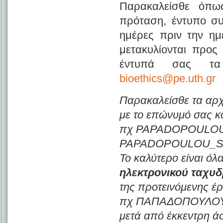
Παρακαλείσθε όπως
πρόταση, έντυπο συ
ημέρες πριν την ημ
μετακυλίονται προς
έντυπά σας τα 
bioethics@pe.uth.gr
Παρακαλείσθε τα αρχ
με το επώνυμό σας κα
πχ PAPADOPOULO
PAPADOPOULOU_S
Το καλύτερο είναι ό
ηλεκτρονικού ταχυδ
της προτεινόμενης έ
πχ ΠΑΠΑΔΟΠΟΥΛΟΥ- Δ
μετά από έκκεντρη ά