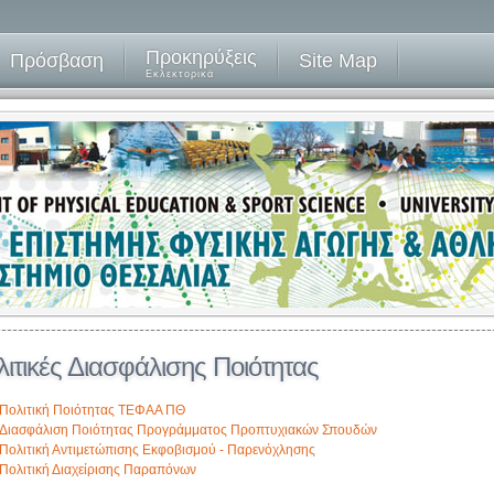
Προκηρύξεις
Πρόσβαση
Site Map
Εκλεκτορικά
ιτικές Διασφάλισης Ποιότητας
Πολιτική Ποιότητας ΤΕΦΑΑ ΠΘ
Διασφάλιση Ποιότητας Προγράμματος Προπτυχιακών Σπουδών
Πολιτική Αντιμετώπισης Εκφοβισμού - Παρενόχλησης
Πολιτική Διαχείρισης Παραπόνων