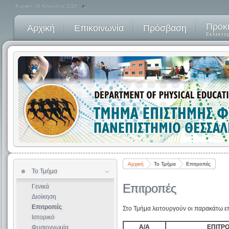
Κυριακή, 09 Αύγουστος 2026
Προκ
Αρχική
Επικοινωνία
Πρόσβαση
Εκλεκτο
Αρχική
Το Τμήμα
Επιτροπές
Το Τμήμα
Μαθήματα
Επιτροπές
Γενικά
Παλαιοί Οδηγοί Σπουδών
Διοίκηση
Πρόγραμμα Εξαμήνου
Επιτροπές
Στο Τμήμα λειτουργούν οι παρακάτω ε
Αξιολόγηση Φοιτητών
Ιστορικό
Οδηγός Διπλωμ Εργασίας
Α/Α
ΕΠΙΤΡ
Φυσιογνωμία