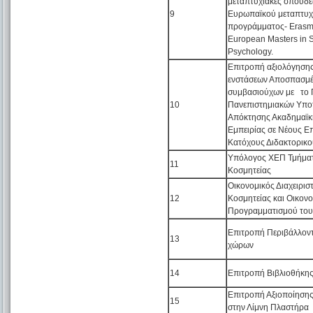
μεταπτυχιακές σπουδέ
9
Ευρωπαϊκού μεταπτυχ
προγράμματος- Eras
European Masters in S
Psychology.
Επιτροπή αξιολόγησης
ενστάσεων Αποσπασμ
συμβασιούχων με το Π
10
Πανεπιστημιακών Υπο
Απόκτησης Ακαδημαϊκή
Εμπειρίας σε Νέους Ε
Κατόχους Διδακτορικο
Υπόλογος ΧΕΠ Τμήματ
11
Κοσμητείας
Οικονομικός Διαχειρισ
12
Κοσμητείας και Οικον
Προγραμματισμού του
Επιτροπή Περιβάλλοντ
13
χώρων
14
Επιτροπή Βιβλιοθήκης
Επιτροπή Αξιοποίησης
15
στην Λίμνη Πλαστήρα