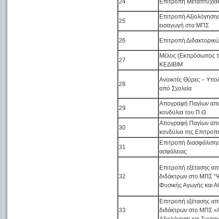
24
Επιτροπή Μεταπτυχι
Επιτροπή Αξιολόγησης
25
εισαγωγή στα ΜΠΣ
26
Επιτροπή Διδακτορικ
Μέλος (Εκπρόσωπος 
27
ΚΕΔΙΒΙΜ
Ανοικτές Θύρες – Υπ
28
από Σχολεία
Απογραφή Παγίων από
29
κονδύλια του Π.Θ
Απογραφή Παγίων από
30
κονδύλια της Επιτροπ
Επιτροπή διασφάλισης 
31
ασφάλειας
Επιτροπή εξέτασης α
32
διδάκτρων στο ΜΠΣ “
Φυσικής Αγωγής και Α
Επιτροπή εξέτασης α
33
διδάκτρων στο ΜΠΣ «Ά