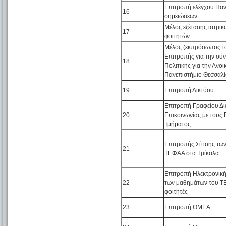
Επιτροπή ελέγχου Πα
16
σημειώσεων
Μέλος εξέτασης ιατρι
17
φοιτητών
Μέλος (εκπρόσωπος τ
Επιτροπής για την σύν
18
Πολιτικής για την Ανο
Πανεπιστήμιο Θεσσαλί
19
Επιτροπή Δικτύου
Επιτροπή Γραφείου Δι
20
Επικοινωνίας με τους
Τμήματος
Επιτροπής Σίτισης τω
21
ΤΕΦΑΑ στα Τρίκαλα
Επιτροπή Ηλεκτρονική
22
των μαθημάτων του Τ
φοιτητές
23
Επιτροπή ΟΜΕΑ