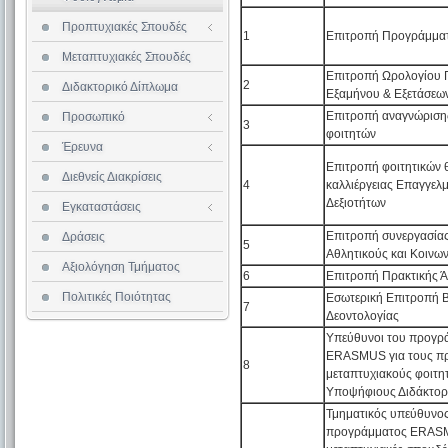
Σύμβουλοι Σπουδών
Προπτυχιακές Σπουδές
Εσωτερικός Κανονισμός
1
Επιτροπή Προγράμμα
ΔΕΠ
Σπουδών
Μεταπτυχιακές Σπουδές
Διδακτικό Προσωπικό
Επιτροπή Ωρολογίου
Εργαστηριακό Προσωπικό
2
Διδακτορικό Δίπλωμα
Ερευνητικό Έργο
Κτιριακές Εγκαταστάσεις
Εξαμήνου & Εξετάσεω
Διοικητικό Προσωπικό
Εργαστήρια
Αθλητικές Εγκαταστάσεις
Επιτροπή αναγνώριση
Προσωπικό
Επισκέπτες Καθηγητές
3
Επιστημονική Δεοντολογία
Αίθουσες Διδασκαλίας
φοιτητών
Έρευνα
Ερευνητικά Προγράμματα
Βιβλιοθήκη
Αίθουσα Υπολογιστών
Επιτροπή φοιτητικών 
Διεθνείς Διακρίσεις
4
καλλιέργειας Επαγγελ
Εστιατόριο
Δεξιοτήτων
Εγκαταστάσεις
Διαθεσιμότητα Αιθουσών
Επιτροπή συνεργασίας 
Δράσεις
5
Αθλητικούς και Κοινω
Αξιολόγηση Τμήματος
6
Επιτροπή Πρακτικής 
Πολιτικές Ποιότητας
Εσωτερική Επιτροπή Β
7
Δεοντολογίας
Υπεύθυνοι του προγρ
ERASMUS για τους πρ
8
μεταπτυχιακούς φοιτητ
Υποψήφιους Διδάκτορ
Τμηματικός υπεύθυνος
προγράμματος ERASM