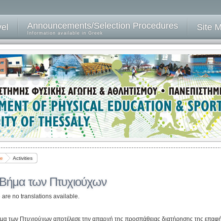
Announcements/Selection Procedures
vel
Site 
Information available in Greek
e
Activities
 Βήμα των Πτυχιούχων
 are no translations available.
μα των Πτυχιούχων αποτέλεσε την απαρχή της προσπάθειας διατήρησης της επαφή