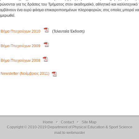
ρώνονται για τις δράσεις του Τμήματος στον ακαδημαϊκό, αθλητικό και καλλιτεχνικό
αμβάνουν ένα ευρύ φάσμα επικαιροποιημένων πληροφοριών, στις οποίες μπορεί να
ημερωθεί.
Βήμα Πτυχιούχων 2010
(Τελευταία Έκδοση)
Βήμα Πτυχιούχων 2009
Βήμα Πτυχιούχων 2008
Newsletter (Νοέμβριος 2011)
Home
Contact
Site Map
Copyright © 2010-2019 Department of Physical Education & Sport Science
mail to webmaster